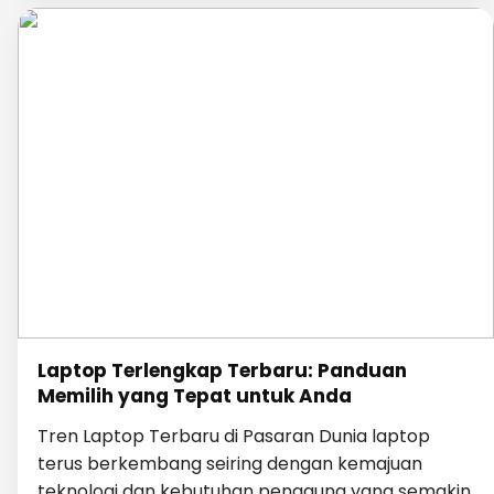
Laptop Terlengkap Terbaru: Panduan
Memilih yang Tepat untuk Anda
Tren Laptop Terbaru di Pasaran Dunia laptop
terus berkembang seiring dengan kemajuan
teknologi dan kebutuhan pengguna yang semakin