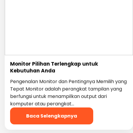
Monitor Pilihan Terlengkap untuk
Kebutuhan Anda
Pengenalan Monitor dan Pentingnya Memilih yang
Tepat Monitor adalah perangkat tampilan yang
berfungsi untuk menampilkan output dari
komputer atau perangkat…
Baca Selengkapnya