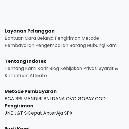
Layanan Pelanggan
Bantuan
Cara Belanja
Pengiriman
Metode
Pembayaran
Pengembalian Barang
Hubungi Kami
Tentang Indotex
Tentang Kami
Karir
Blog
Kebijakan Privasi
Syarat &
Ketentuan
Affiliate
Metode Pembayaran
BCA
BRI
MANDIRI
BNI
DANA
OVO
GOPAY
COD
Pengiriman
JNE
J&T
SiCepat
AnterAja
SPX
Ikuti Kami