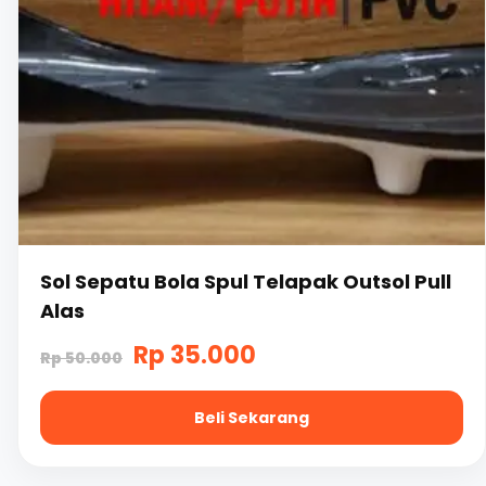
Sol Sepatu Bola Spul Telapak Outsol Pull
Alas
Harga
Harga
Rp
35.000
Rp
50.000
aslinya
saat
Beli Sekarang
adalah:
ini
Rp
adalah:
Produk