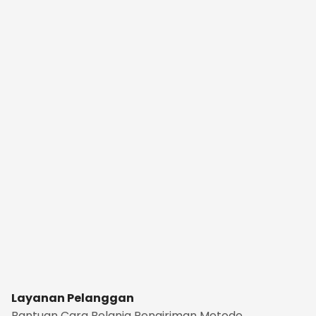
Layanan Pelanggan
Bantuan
Cara Belanja
Pengiriman
Metode