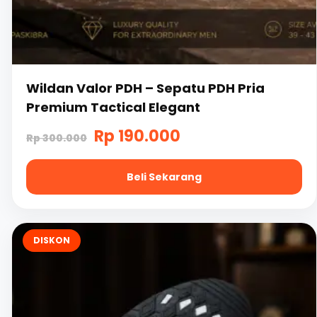
Wildan Valor PDH – Sepatu PDH Pria
Premium Tactical Elegant
Harga
Harga
Rp
190.000
Rp
300.000
aslinya
saat
Beli Sekarang
adalah:
ini
Rp
adalah:
Produk
300.000.
Rp
ini
DISKON
memiliki
190.000.
beberapa
varian.
Pilihan