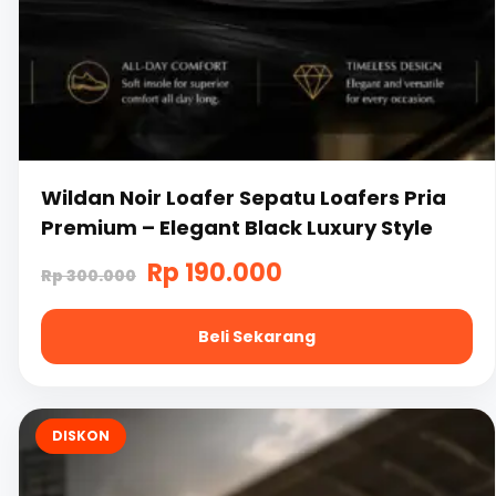
Wildan Noir Loafer Sepatu Loafers Pria
Premium – Elegant Black Luxury Style
Harga
Harga
Rp
190.000
Rp
300.000
aslinya
saat
Beli Sekarang
adalah:
ini
Rp
adalah:
Produk
300.000.
Rp
ini
DISKON
memiliki
190.000.
beberapa