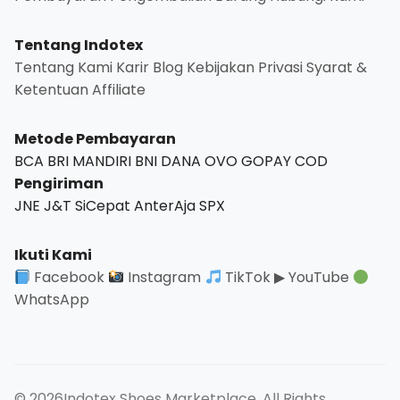
Tentang Indotex
Tentang Kami
Karir
Blog
Kebijakan Privasi
Syarat &
Ketentuan
Affiliate
Metode Pembayaran
BCA
BRI
MANDIRI
BNI
DANA
OVO
GOPAY
COD
Pengiriman
JNE
J&T
SiCepat
AnterAja
SPX
Ikuti Kami
Facebook
Instagram
TikTok
▶ YouTube
WhatsApp
© 2026Indotex Shoes Marketplace. All Rights