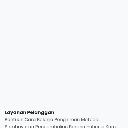
dapat
diambil
di
halaman
produk
Layanan Pelanggan
Bantuan
Cara Belanja
Pengiriman
Metode
Pembayaran
Pengembalian Barang
Hubungi Kami