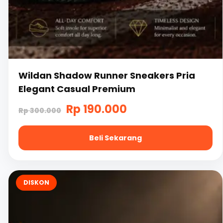
Wildan Shadow Runner Sneakers Pria
Elegant Casual Premium
Harga
Harga
Rp
190.000
Rp
300.000
aslinya
saat
Beli Sekarang
adalah:
ini
Rp
adalah:
Produk
300.000.
Rp
ini
DISKON
memiliki
190.000.
beberapa
varian.