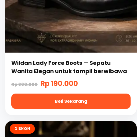
Wildan Lady Force Boots — Sepatu
Wanita Elegan untuk tampil berwibawa
Harga
Harga
Rp
190.000
Rp
300.000
aslinya
saat
Beli Sekarang
adalah:
ini
Rp
adalah:
Produk
300.000.
Rp
ini
DISKON
memiliki
190.000.