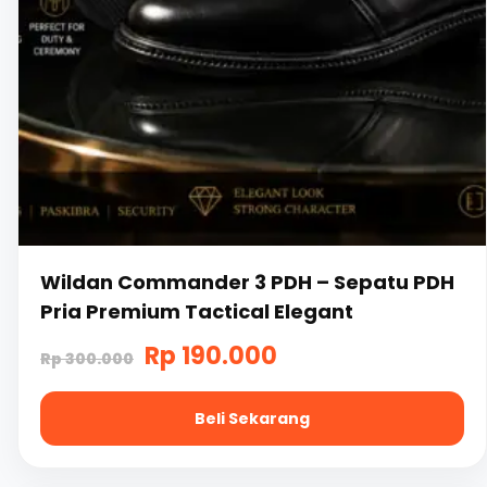
Wildan Commander 3 PDH – Sepatu PDH
Pria Premium Tactical Elegant
Harga
Harga
Rp
190.000
Rp
300.000
aslinya
saat
Beli Sekarang
adalah:
ini
Rp
adalah:
Produk