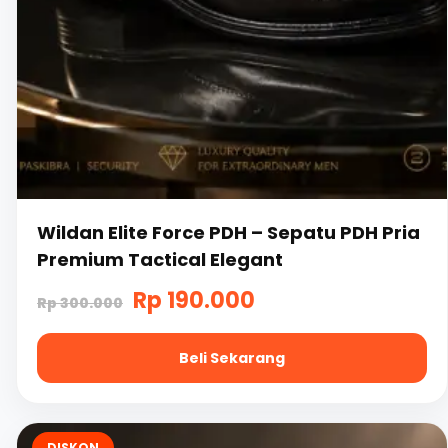
Wildan Elite Force PDH – Sepatu PDH Pria
Premium Tactical Elegant
Harga
Harga
Rp
190.000
Rp
300.000
aslinya
saat
Beli Sekarang
adalah:
ini
Rp
adalah:
Produk
300.000.
Rp
ini
DISKON