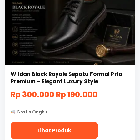
Wildan Black Royale Sepatu Formal Pria
Premium – Elegant Luxury Style
Harga
Harga
Rp
300.000
Rp
190.000
aslinya
saat
Gratis Ongkir
adalah:
ini
Rp
adalah:
Lihat Produk