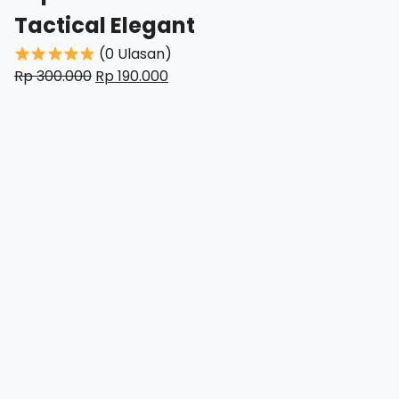
Tactical Elegant
(0 Ulasan)
Harga
Harga
Rp
300.000
Rp
190.000
aslinya
saat
adalah:
ini
Rp
adalah:
300.000.
Rp
190.000.