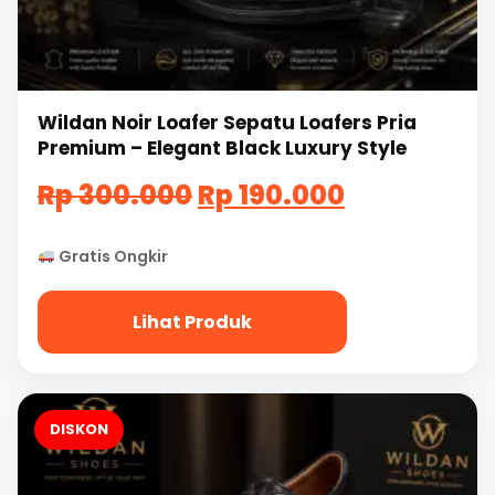
Wildan Noir Loafer Sepatu Loafers Pria
Premium – Elegant Black Luxury Style
Harga
Harga
Rp
300.000
Rp
190.000
aslinya
saat
Gratis Ongkir
adalah:
ini
Rp
adalah:
Lihat Produk
300.000.
Rp
190.000.
DISKON