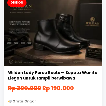
DISKON
Wildan Lady Force Boots — Sepatu Wanita
Elegan untuk tampil berwibawa
Harga
Harga
Rp
300.000
Rp
190.000
aslinya
saat
Gratis Ongkir
adalah:
ini