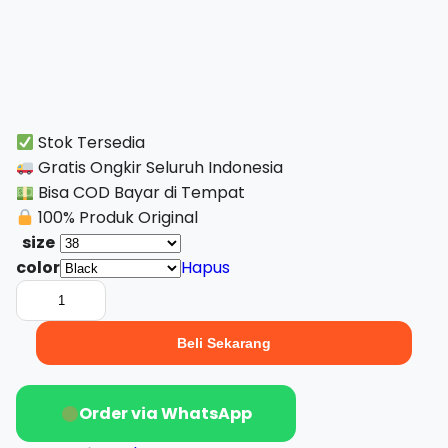
Stok Tersedia
Gratis Ongkir Seluruh Indonesia
Bisa COD Bayar di Tempat
100% Produk Original
size
color
Hapus
Kuantitas
Wildan
Commander
Beli Sekarang
3
PDH
Order via WhatsApp
–
Sepatu