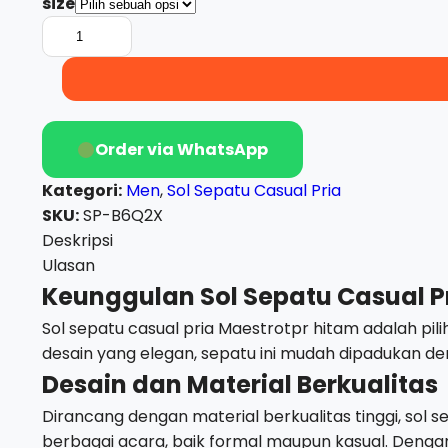
size
Kuantitas
Sol
Sepatu
Casual
Pria
Order via WhatsApp
MaestroTPR
Hitam
Kategori:
Men
,
Sol Sepatu Casual Pria
SKU:
SP-B6Q2X
Deskripsi
Ulasan
Keunggulan Sol Sepatu Casual P
Sol sepatu casual pria Maestrotpr hitam adalah p
desain yang elegan, sepatu ini mudah dipadukan den
Desain dan Material Berkualitas
Dirancang dengan material berkualitas tinggi, sol
berbagai acara, baik formal maupun kasual. Dengan 