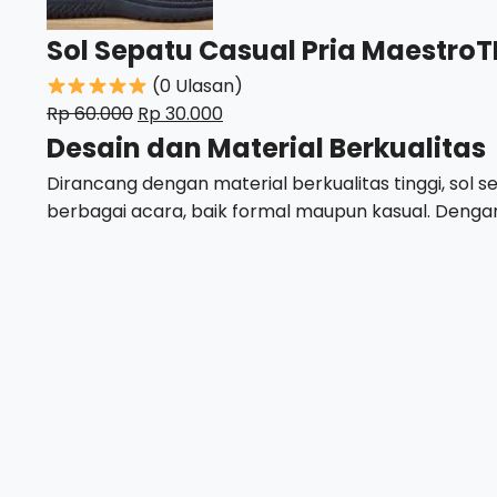
Sol Sepatu Casual Pria Maestro
(0 Ulasan)
Harga
Harga
Rp
60.000
Rp
30.000
aslinya
saat
Desain dan Material Berkualitas
adalah:
ini
Dirancang dengan material berkualitas tinggi, sol
Rp
adalah:
berbagai acara, baik formal maupun kasual. Dengan 
60.000.
Rp
30.000.