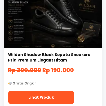
Wildan Shadow Black Sepatu Sneakers
Pria Premium Elegant Hitam
Harga
Harga
Rp
300.000
Rp
190.000
aslinya
saat
Gratis Ongkir
adalah:
ini
Rp
adalah:
Lihat Produk
300.000.
Rp