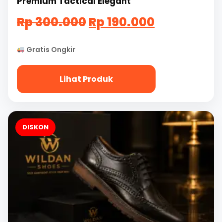
Premium Tactical Elegant
Harga
Harga
Rp
300.000
Rp
190.000
aslinya
saat
Gratis Ongkir
adalah:
ini
Rp
adalah:
Lihat Produk
300.000.
Rp
190.000.
DISKON