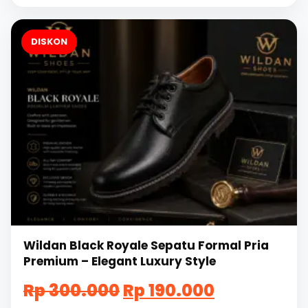
190.000.
DISKON
Wildan Black Royale Sepatu Formal Pria
Premium – Elegant Luxury Style
Harga
Harga
Rp
300.000
Rp
190.000