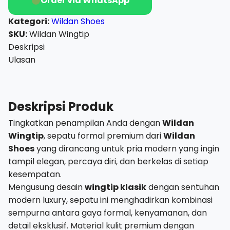
Order via WhatsApp
Shoes
–
Kategori:
Wildan Shoes
Elegan,
SKU:
Wildan Wingtip
Mewah,
Deskripsi
dan
Ulasan
Berkelas
Deskripsi Produk
Tingkatkan penampilan Anda dengan
Wildan
Wingtip
, sepatu formal premium dari
Wildan
Shoes
yang dirancang untuk pria modern yang ingin
tampil elegan, percaya diri, dan berkelas di setiap
kesempatan.
Mengusung desain
wingtip klasik
dengan sentuhan
modern luxury, sepatu ini menghadirkan kombinasi
sempurna antara gaya formal, kenyamanan, dan
detail eksklusif. Material kulit premium dengan