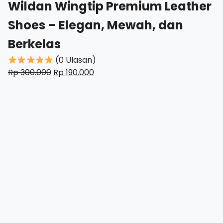
Wildan Wingtip Premium Leather
Shoes – Elegan, Mewah, dan
Berkelas
(0 Ulasan)
Harga
Harga
Rp
300.000
Rp
190.000
aslinya
saat
adalah:
ini
Rp
adalah:
300.000.
Rp
190.000.