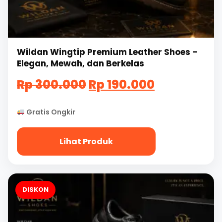
Wildan Wingtip Premium Leather Shoes –
Elegan, Mewah, dan Berkelas
Harga
Harga
Rp
300.000
Rp
190.000
aslinya
saat
Gratis Ongkir
adalah:
ini
Rp
adalah:
Lihat Produk
300.000.
Rp
190.000.
DISKON